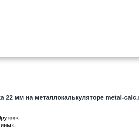
ка 22 мм на металлокалькуляторе metal-calc.
Пруток
».
длины
».