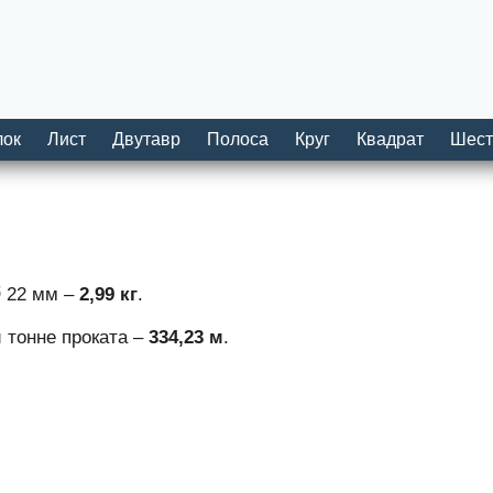
лок
Лист
Двутавр
Полоса
Круг
Квадрат
Шест
Ø 22 мм –
2,99 кг
.
 тонне проката –
334,23 м
.