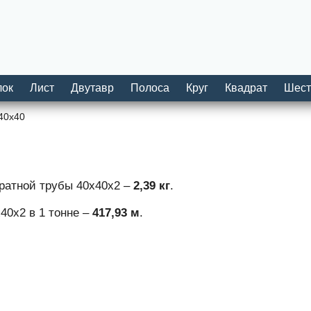
лок
Лист
Двутавр
Полоса
Круг
Квадрат
Шест
40х40
дратной трубы 40х40х2 –
2,39 кг
.
40х2 в 1 тонне –
417,93 м
.