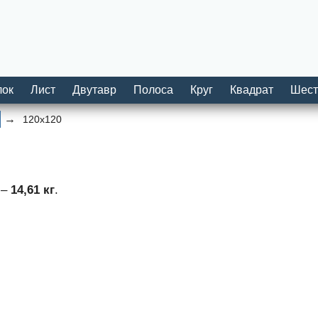
лок
Лист
Двутавр
Полоса
Круг
Квадрат
Шест
120х120
 –
14,61 кг
.
.