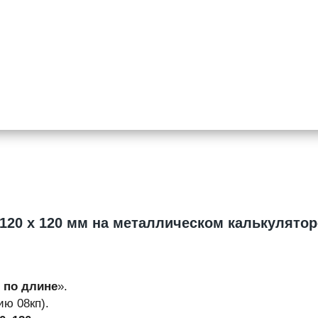
 120 х 120 мм на металлическом калькулято
т по длине
».
ю 08кп).